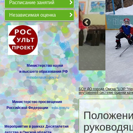
Расписание занятий
Независимая оценка
Министерство
науки
и
высшего
образования
РФ
minobrnauki.gov.ru
БОУ ДО города Омска "ЦЭР "Не
внутренней системе оценки ка
Министерство просвещения
Российской Федерации
edu.gov.ru
Положени
руководящ
Мероприятия в рамках Десятилетия
детства в Омской области