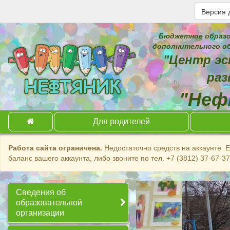
Версия 
Бюджетное образо
дополнительного об
"Центр эс
раз
"Неф
Для родителей
Работа сайта ограничена.
Недостаточно средств на аккаунте. 
баланс вашего аккаунта, либо звоните по тел. +7 (3812) 37-67-3
Сведения об
образовательной
организации