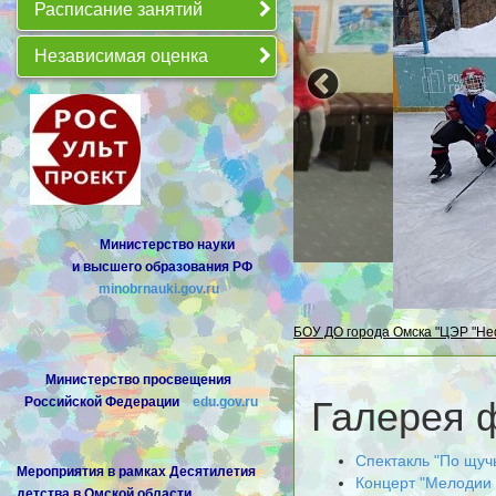
Расписание занятий
Независимая оценка
Министерство
науки
и
высшего
образования
РФ
minobrnauki.gov.ru
БОУ ДО города Омска "ЦЭР "Не
Министерство просвещения
Российской Федерации
edu.gov.ru
Галерея 
Спектакль "По щуч
Мероприятия в рамках Десятилетия
Концерт "Мелодии 
детства в Омской области