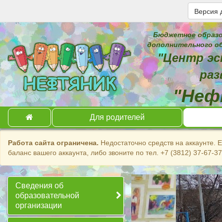
Версия 
Бюджетное образо
дополнительного об
"Центр эс
раз
"Неф
Для родителей
Работа сайта ограничена.
Недостаточно средств на аккаунте. 
баланс вашего аккаунта, либо звоните по тел. +7 (3812) 37-67-3
Сведения об
образовательной
организации